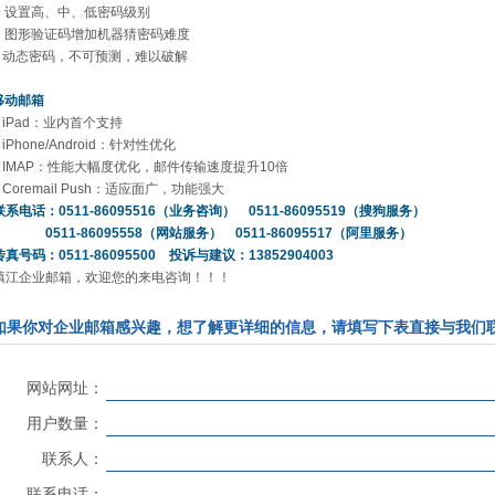
设置高、中、低密码级别
图形验证码增加机器猜密码难度
– 动态密码，不可预测，难以破解
移动邮箱
– iPad：业内首个支持
 iPhone/Android：针对性优化
– IMAP：性能大幅度优化，邮件传输速度提升10倍
– Coremail Push：适应面广，功能强大
联系电话：0511-86095516（业务咨询） 0511-86095519（搜狗服务）
0511-86095558（网站服务） 0511-86095517（阿里服务）
传真号码：0511-86095500 投诉与建议：13852904003
镇江企业邮箱
，欢迎您的来电咨询！！！
如果你对企业邮箱感兴趣，想了解更详细的信息，请填写下表直接与我们
网站网址：
用户数量：
联系人：
联系电话：