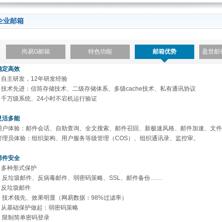
企业邮箱
尚易G邮箱
特色功能
邮箱优势
盈世邮
稳定高效
– 自主研发，12年研发经验
– 技术先进：信筒存储技术、二级存储体系、多级cache技术、私有通讯协议
– 千万级系统、24小时不宕机运行验证
灵活多能
用户体验：邮件会话、自助查询、全文搜索、邮件召回、新极速风格、邮件加速、文件
管理员体验：组织架构、用户服务等级管理（COS）、组织通讯录、监控审。
邮件安全
– 多种形式保护
反垃圾邮件、反病毒邮件、弱密码策略、SSL、邮件备份……
– 反垃圾邮件
技术领先、效果明显（网易数据：98%过滤率）
– 从基础保护做起：弱密码策略
限制简单密码登录